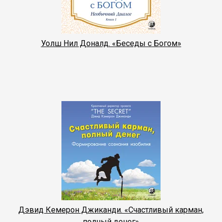
Уолш Нил Доналд. «Беседы с Богом»
Дэвид Кемерон Джиканди. «Счастливый карман,
полный денег»