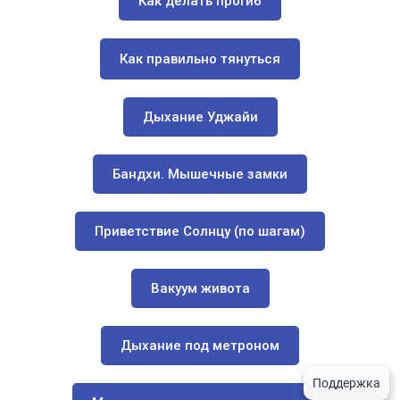
Как делать прогиб
Как правильно тянуться
Дыхание Уджайи
Бандхи. Мышечные замки
Приветствие Солнцу (по шагам)
Вакуум живота
Дыхание под метроном