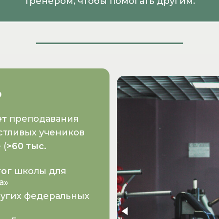
тренером, чтобы помогать другим.
ь
ет
преподавания
астливых учеников
 (
>60 тыс.
го
г
школы для
а»
ругих федеральных