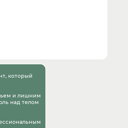
нт, который
овьем и лишним
оль над телом
офессиональным