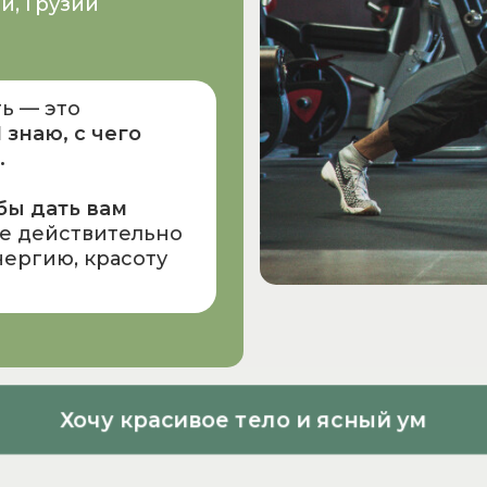
и, Грузии
ть — это
 знаю, с чего
.
обы
дать вам
ые действительно
нергию, красоту
Хочу красивое тело и ясный ум