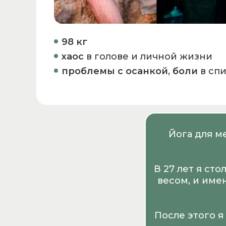
98 кг
хаос
в голове и личной жизни
проблемы с осанкой
,
боли
в сп
Йога для м
В 27 лет я ст
весом, и име
После этого я