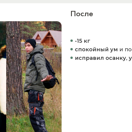
После
-15 кг
спокойный ум
и п
исправил осанку
,