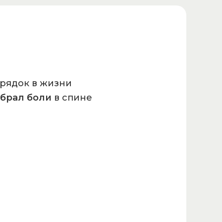
орядок в жизни
убрал боли
в спине