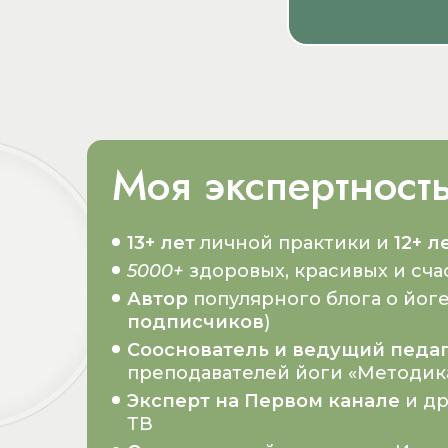
Моя экспертност
13+ лет
личной практики и
12+ л
5000+
здоровых, красивых и сч
Автор
популярного блога о йоге
подписчиков
)
Сооснователь и ведущий педа
преподавателей йоги «Методик
Эксперт на Первом канале
и д
ТВ