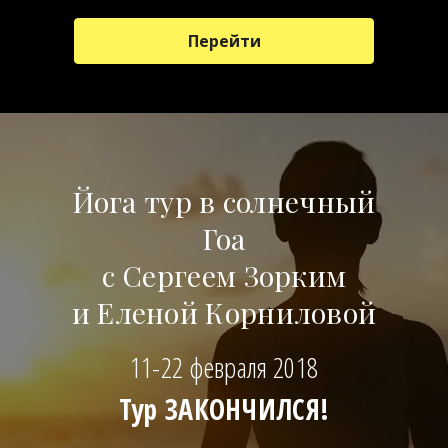
Перейти
Йога тур в солнечный
Гоа
с Сергеем Зорким
и Еленой Корниловой
11-22 февраля 2018
Тур ЗАКОНЧИЛСЯ!